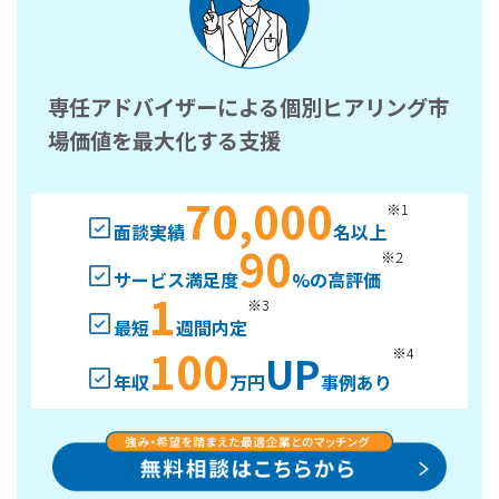
専任アドバイザーによる個別ヒアリング市
場価値を最大化する支援
70,000
※1
面談実績
名以上
90
※2
サービス満足度
%の高評価
1
※3
最短
週間内定
100
※4
UP
年収
万円
事例あり