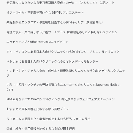
寿司職人になりたいなら東京寿司職人育成アカデミー（スシショク）
就活ノート
オフィス仲介・不動産売買仲介ならDYMリアルエステート
未経験からエンジニア・事務職を目指すならDYMキャリア（求職者向け）
介護の求人・案件探しなら介護サーチプラス
医療福祉のしごと探しならメディルン
エグゼクティブ人材紹介ならDYMエグゼパート
タイ・バンコクにある日本人向けクリニックならDYMインターナショナルクリニック
ベトナムにある日本人向けクリニックならＤＹＭメディカルセンター
インドネシア・ジャカルタの一般外来・健康診断クリニックならDYMメディカルクリニッ
ク
内科・小児科・ワクチンの予防接種ならニューヨークのクリニックJapanese Medical
Care
M&A仲介ならDYM M&Aコンサルティング
福利厚生ならウェルフェアステーション
おすすめの買取業者を比較するなら買取プラス
リフォームの見積もり・業者比較をするならMYリフォームラボ
企業・給与・採用情報を比較するならビジ研！通信