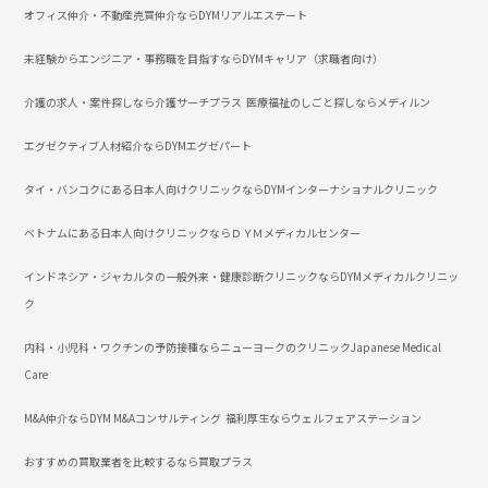
オフィス仲介・不動産売買仲介ならDYMリアルエステート
未経験からエンジニア・事務職を目指すならDYMキャリア（求職者向け）
介護の求人・案件探しなら介護サーチプラス
医療福祉のしごと探しならメディルン
エグゼクティブ人材紹介ならDYMエグゼパート
タイ・バンコクにある日本人向けクリニックならDYMインターナショナルクリニック
ベトナムにある日本人向けクリニックならＤＹＭメディカルセンター
インドネシア・ジャカルタの一般外来・健康診断クリニックならDYMメディカルクリニッ
ク
内科・小児科・ワクチンの予防接種ならニューヨークのクリニックJapanese Medical
Care
M&A仲介ならDYM M&Aコンサルティング
福利厚生ならウェルフェアステーション
おすすめの買取業者を比較するなら買取プラス