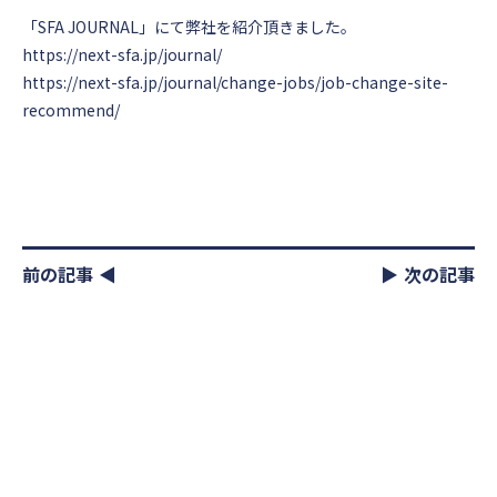
「SFA JOURNAL」
にて弊社を紹介頂きました。
https://next-sfa.jp/journal/
https://next-sfa.jp/journal/change-jobs/job-change-site-
recommend/
前の記事
次の記事