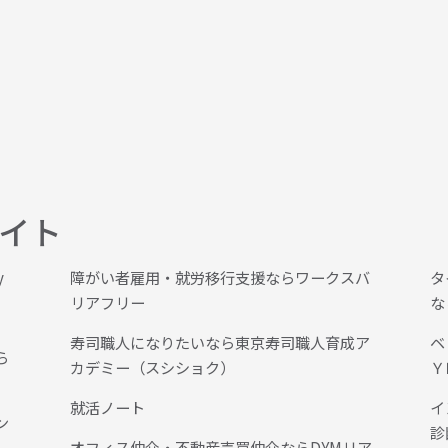
サイト
y
障がい者雇用・就労移行支援ならワークスバ
タ
リアフリー
な
寿司職人になりたいなら東京寿司職人育成ア
ベ
ら
カデミー（スシショク）
Ｙ
就活ノート
イ
ン
診
オフィス仲介・不動産売買仲介ならDYMリア