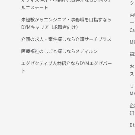
ク
ルエステート
内
未経験からエンジニア・事務職を目指すなら
ー
DYMキャリア（求職者向け）
Ca
介護の求人・案件探しなら介護サーチプラス
M
医療福祉のしごと探しならメディルン
福
エグゼクティブ人材紹介ならDYMエグゼパー
お
ト
ス
リ
M
企
研
B