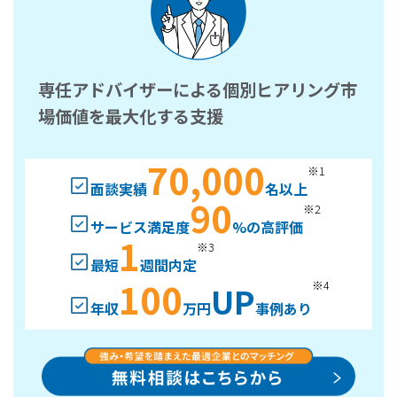
専任アドバイザーによる個別ヒアリング市
場価値を最大化する支援
70,000
※1
面談実績
名以上
90
※2
サービス満足度
%の高評価
1
※3
最短
週間内定
100
※4
UP
年収
万円
事例あり