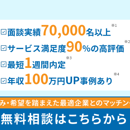
70,000
※1
面談実績
名以上
90
※2
サービス満足度
%の高評価
1
※3
最短
週間内定
100
※4
UP
年収
万円
事例あり