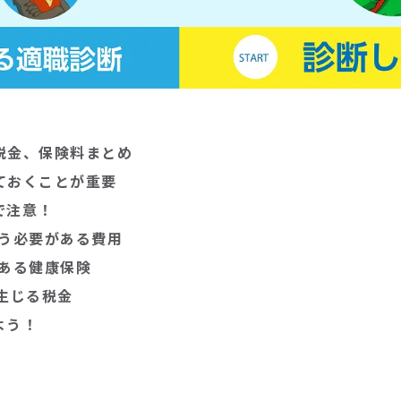
税金、保険料まとめ
ておくことが重要
で注意！
払う必要がある費用
ある健康保険
生じる税金
よう！