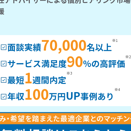
援
70,000
※1
面談実績
名以上
90
※2
サービス満足度
%の高評価
1
※3
最短
週間内定
100
※4
UP
年収
万円
事例あり