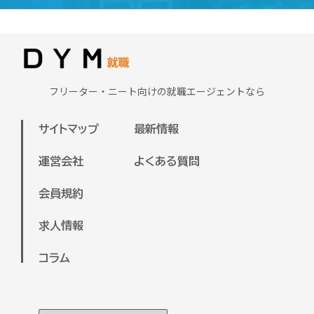
求める重要なスキルです。さらに、専門
ラインで面談を実施いたします。
学校で学んだ知識を活かせる分野もある
またDYM就職が保有している求人は全国
ため、興味や強みを活かせる職種に出会
対応しておりますので、地方の方の就職
える可能性が高いです。
支援も可能でございます。
まずは、ご自身が興味のある業界や、今
フリーター・ニート向けの就職エージェントなら
ぜひお気軽にご参加ください。
後チャレンジしたい分野を明確にするこ
とで、より適した求人を見つけやすくな
サイトマップ
最新情報
ります。弊社のキャリアアドバイザーと
一緒に、希望や目標を整理しながら進め
運営会社
よくある質問
ていくのもおすすめです。
会員規約
キャリアアドバイザーと面談していただ
いた上で、あなたに合った企業をご紹介
求人情報
させていただきます！
コラム