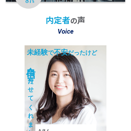
※2 22025年10月～2026年3月の期間において
4,704名のうち4,094名が「大変満足」または「満足」と回答。
内定者
声
の
Voice
未経験
不安
で
だったけど
自信
を持たせてくれました！
Aさん