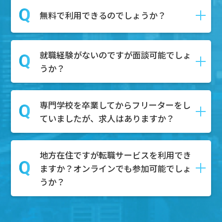
ます。
はい、DYM就職では転職の具体的な予定
無料で利用できるのでしょうか？
第二新卒とは、一般的に「新卒で就職し
がなくても相談を受け付けております。
てから１～3年以内の社員」を指し、正社
相談内容としては、キャリアアップした
員としての経験があるが、まだ社会人と
就職経験がないのですが面談可能でしょ
い、自分の市場価値を知りたい、給与や
はい。無料でご利用可能です。
しての経験が浅い人材を対象にしていま
うか？
待遇の不満がある、上司や同僚との人間
求職者様はDYM就職のエージェントサー
す。
関係がうまくいかない、などのご相談内
ビスを無料で利用することが可能です。
容を持って面談にご来場いただく方々も
専門学校を卒業してからフリーターをし
もちろん可能でございます。無料相談ボ
たくさんいらっしゃいます。
ていましたが、求人はありますか？
タンからご予約いただけましたら、弊社
ぜひそのようなお悩みもお持ちでしたら
のキャリアアドバイザーと面談していた
面談にご予約ください。
だきます。
地方在住ですが転職サービスを利用でき
もちろんございます。これまでのご経験
その中で、どのような職業が合うのかを
ますか？オンラインでも参加可能でしょ
やスキルを活かして、様々な業界で活躍
一緒に考え、一人ひとりにあった求人を
うか？
できる求人がたくさんあります。特に、
ご紹介させていただき、内定までサポー
フリーターとしての柔軟な対応力やコミ
トいたします。
ュニケーション能力は、多くの企業様が
地方でもご参加可能です。基本的にオン