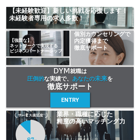
【未経験歓迎】新しい挑戦を応援します！
未経験者専用の求人多数！
個別カウンセリングで
内定獲得まで
【強固な】
ネットワークで実現する
徹底サポート
ビジネスパートナーシップ
DYM
就職は
未来
圧倒的
な実績で、
あなたの
を
徹底サポート
ENTRY
業界・職種に応じた
精度の高いマッチング力