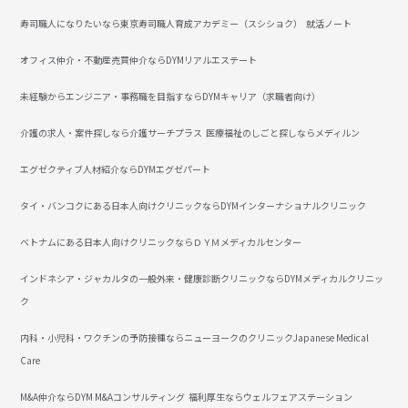
寿司職人になりたいなら東京寿司職人育成アカデミー（スシショク）
就活ノート
オフィス仲介・不動産売買仲介ならDYMリアルエステート
未経験からエンジニア・事務職を目指すならDYMキャリア（求職者向け）
介護の求人・案件探しなら介護サーチプラス
医療福祉のしごと探しならメディルン
エグゼクティブ人材紹介ならDYMエグゼパート
タイ・バンコクにある日本人向けクリニックならDYMインターナショナルクリニック
ベトナムにある日本人向けクリニックならＤＹＭメディカルセンター
インドネシア・ジャカルタの一般外来・健康診断クリニックならDYMメディカルクリニッ
ク
内科・小児科・ワクチンの予防接種ならニューヨークのクリニックJapanese Medical
Care
M&A仲介ならDYM M&Aコンサルティング
福利厚生ならウェルフェアステーション