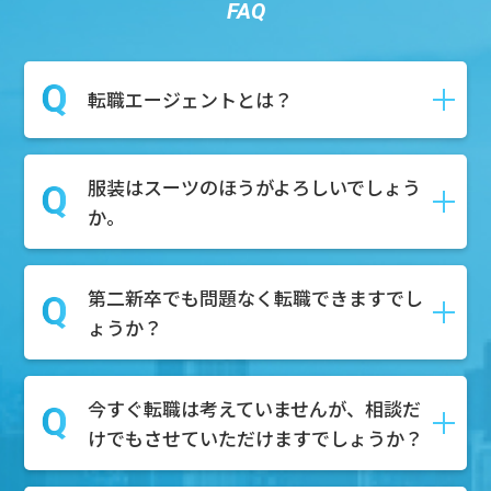
FAQ
転職エージェントとは？
服装はスーツのほうがよろしいでしょう
転職や就職の際に、求職者様が新しい仕
か。
事を見つけるためにサポートしてくれる
就活のプロのことです。
求人紹介や面接対策、さらには履歴書・
第二新卒でも問題なく転職できますでし
私服で構いません！お気軽にご参加くだ
職務経歴書の作成など、就活に関わる作
ょうか？
さい。
業全般をサポートいたします。
今すぐ転職は考えていませんが、相談だ
もちろん可能でございます。第二新卒を
けでもさせていただけますでしょうか？
積極的に採用している企業様も多数ござ
いますので、転職市場での需要はござい