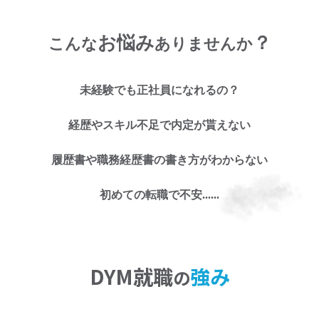
お悩み
？
こんな
ありませんか
未経験でも正社員になれるの？
お仕事探しのお悩み
経歴やスキル不足で内定が貰えない
に
履歴書や職務経歴書の書き方がわからない
お任せくださ
初めての転職で不安......
い!
DYM就職
強み
の